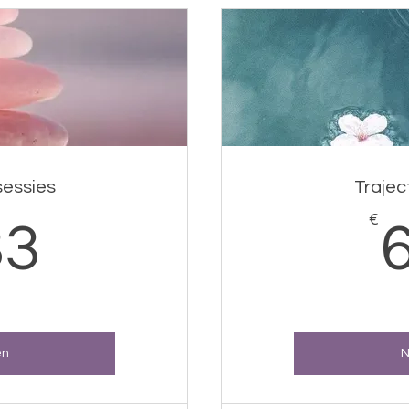
 sessies
Traject
333€
€
33
en
N