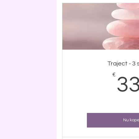
Traject - 3
€
3
Nu kop