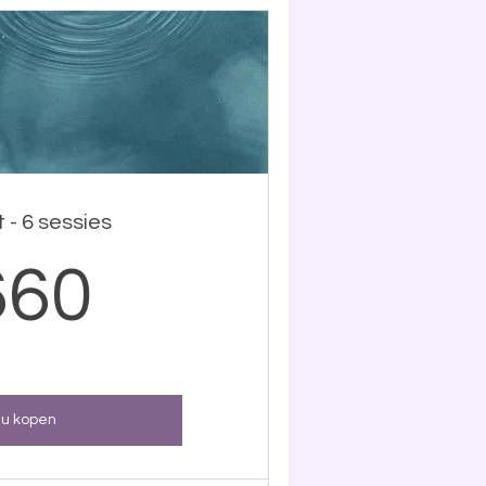
 - 6 sessies
660€
660
u kopen