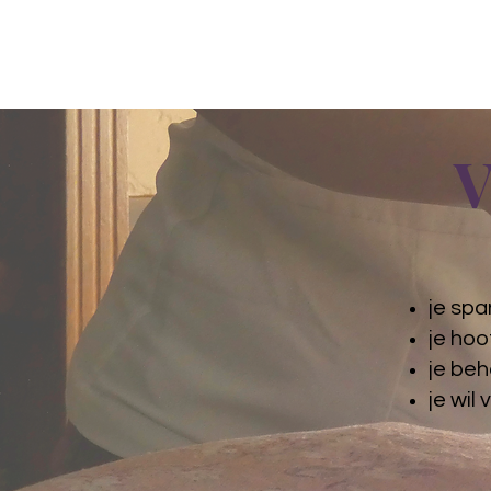
V
je spa
je hoo
je beh
je wil