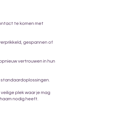
contact te komen met
overprikkeld, gespannen of
n opnieuw vertrouwen in hun
s of standaardoplossingen.
veilige plek waar je mag
chaam nodig heeft.