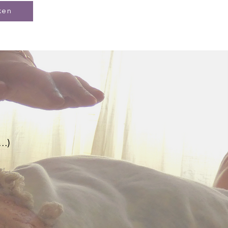
ken
?
k…)