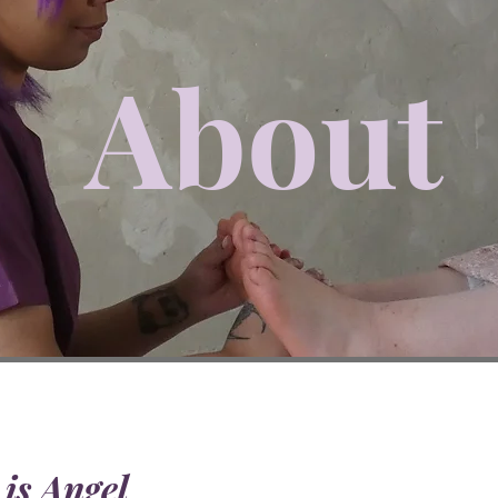
About
is Angel