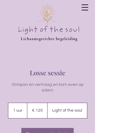
Light of the soul
Lichaamsgerichte begeleiding
Losse sessie
Ontspan en vertraag en kom even op
adem
120
euro
1 uur
1
€ 120
Light of the soul
u
u